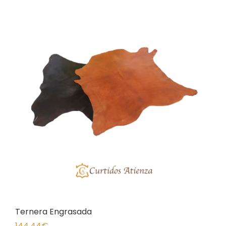
Ternera Engrasada
144,44
€