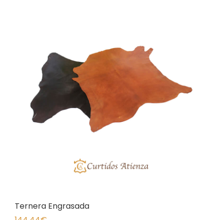
Ternera Engrasada
144,44
€