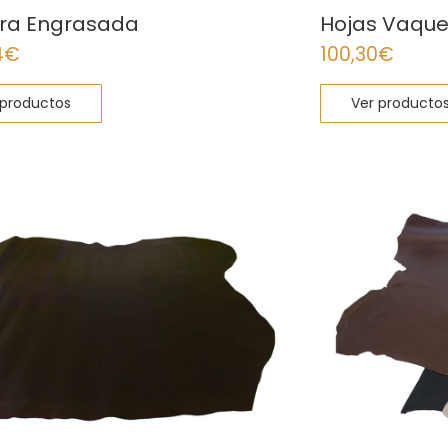
ra Engrasada
Hojas Vaqu
4
€
100,30
€
 productos
Ver producto