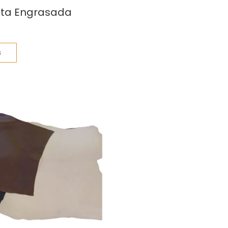
eta Engrasada
s