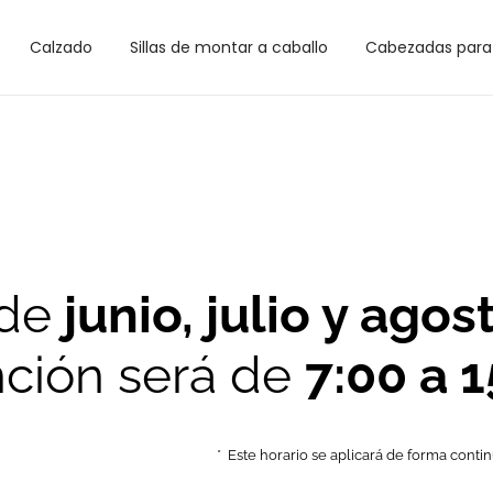
Calzado
Sillas de montar a caballo
Cabezadas para 
 de
junio, julio y agos
nción será de
7:00 a 
* Este horario se aplicará de forma conti