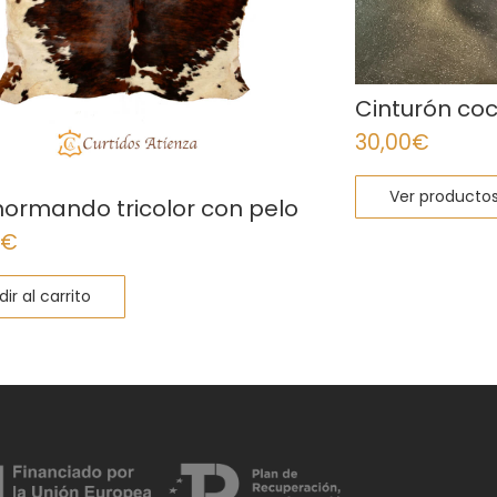
Cinturón co
30,00
€
Ver producto
normando tricolor con pelo
€
ir al carrito