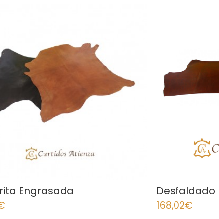
rita Engrasada
Desfaldado F
€
168,02
€