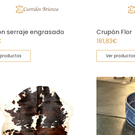
n serraje engrasado
Crupón Flor
€
181,83
€
 productos
Ver producto